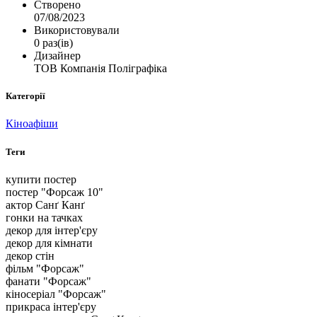
Створено
07/08/2023
Використовували
0 раз(ів)
Дизайнер
ТОВ Компанія Поліграфіка
Категорії
Кіноафіши
Теги
купити постер
постер "Форсаж 10"
актор Санґ Канґ
гонки на тачках
декор для інтер'єру
декор для кімнати
декор стін
фільм "Форсаж"
фанати "Форсаж"
кіносеріал "Форсаж"
прикраса інтер'єру