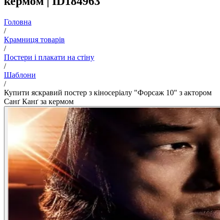
кермом | ID184963
Головна
/
Крамниця товарів
/
Постери і плакати на стіну
/
Шаблони
/
Купити яскравий постер з кіносеріалу "Форсаж 10" з актором
Санґ Канґ за кермом