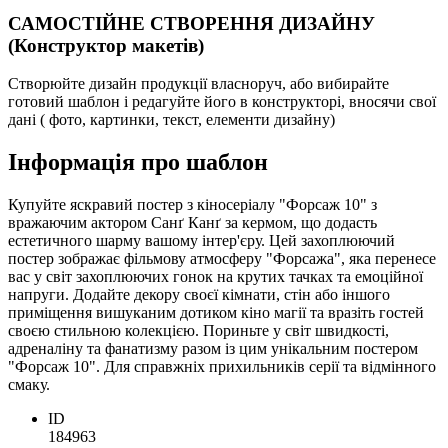
САМОСТІЙНЕ СТВОРЕННЯ ДИЗАЙНУ
(Конструктор макетів)
Створюйте дизайн продукції власноруч, або вибирайте
готовий шаблон і редагуйте його в конструкторі, вносячи свої
дані ( фото, картинки, текст, елементи дизайну)
Інформація про шаблон
Купуйте яскравий постер з кіносеріалу "Форсаж 10" з
вражаючим актором Санґ Канґ за кермом, що додасть
естетичного шарму вашому інтер'єру. Цей захоплюючий
постер зображає фільмову атмосферу "Форсажа", яка перенесе
вас у світ захоплюючих гонок на крутих тачках та емоційної
напруги. Додайте декору своєї кімнати, стін або іншого
приміщення вишуканим дотиком кіно магії та вразіть гостей
своєю стильною колекцією. Пориньте у світ швидкості,
адреналіну та фанатизму разом із цим унікальним постером
"Форсаж 10". Для справжніх прихильників серії та відмінного
смаку.
ID
184963