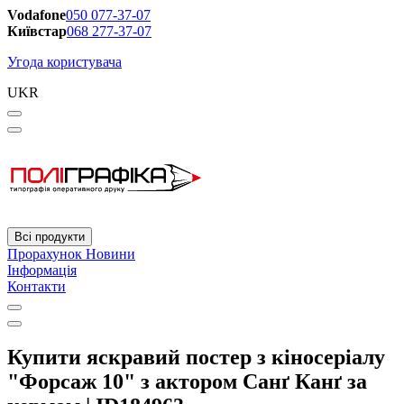
Vodafone
050 077-37-07
Київстар
068 277-37-07
Угода користувача
UKR
Всі продукти
Прорахунок
Новини
Інформація
Контакти
Купити яскравий постер з кіносеріалу
"Форсаж 10" з актором Санґ Канґ за