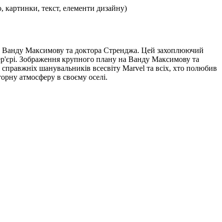
, картинки, текст, елементи дизайну)
м на Ванду Максимову та доктора Стренджа. Цей захоплюючий
нтер'єрі. Зображення крупного плану на Ванду Максимову та
справжніх шанувальників всесвіту Marvel та всіх, хто полюбив
орну атмосферу в своєму оселі.