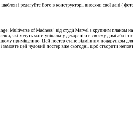
аблон і редагуйте його в конструкторі, вносячи свої дані ( фото
ange: Multiverse of Madness" від студії Marvel з крупним плано
трічки, які хочуть мати унікальну декорацію в своєму домі або і
вашому приміщенню. Цей постер стане відмінним подарунком для 
 замовте цей чудовий постер вже сьогодні, щоб створити неповт