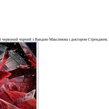
равий червоний чорний з Вандою Максимова і доктором Стренджем