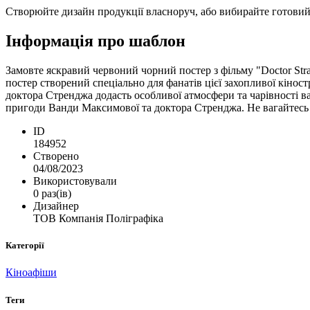
Створюйте дизайн продукції власноруч, або вибирайте готовий ш
Інформація про шаблон
Замовте яскравий червоний чорний постер з фільму "Doctor Str
постер створений спеціально для фанатів цієї захопливої кінос
доктора Стренджа додасть особливої атмосфери та чарівності 
пригоди Ванди Максимової та доктора Стренджа. Не вагайтесь і
ID
184952
Створено
04/08/2023
Використовували
0 раз(ів)
Дизайнер
ТОВ Компанія Поліграфіка
Категорії
Кіноафіши
Теги