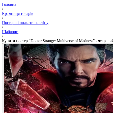
Головна
/
Крамниця товарів
/
Постери і плакати на стіну
/
Шаблони
/
Купити постер "Doctor Strange: Multiverse of Madness" - яск