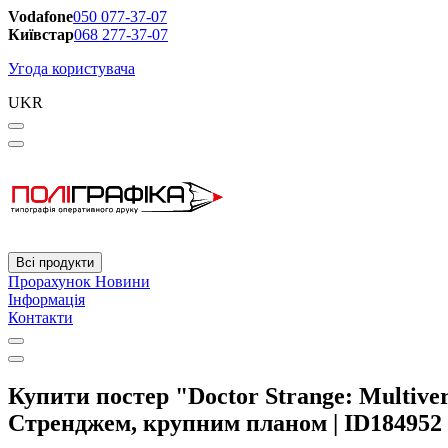
Vodafone
050 077-37-07
Київстар
068 277-37-07
Угода користувача
UKR
Всі продукти
Прорахунок
Новини
Інформація
Контакти
Купити постер "Doctor Strange: Multiv
Стренджем, крупним планом | ID184952