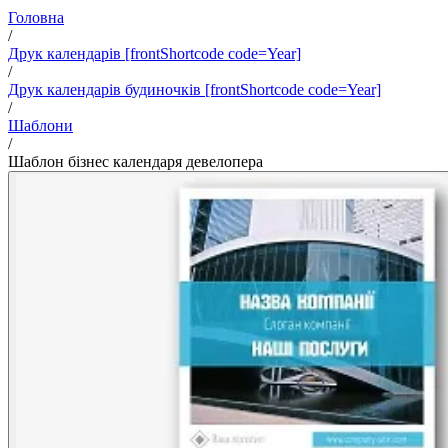
Головна
/
Друк календарів [frontShortcode code=Year]
/
Друк календарів будиночків [frontShortcode code=Year]
/
Шаблони
/
Шаблон бізнес календаря девелопера