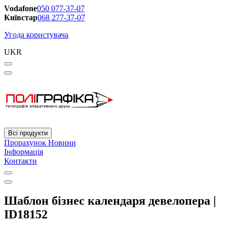
Vodafone
050 077-37-07
Київстар
068 277-37-07
Угода користувача
UKR
Всі продукти
Прорахунок
Новини
Інформація
Контакти
Шаблон бізнес календаря девелопера |
ID18152