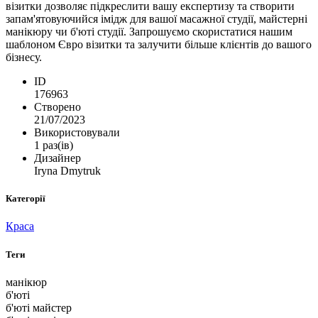
візитки дозволяє підкреслити вашу експертизу та створити
запам'ятовуючийся імідж для вашої масажної студії, майстерні
манікюру чи б'юті студії. Запрошуємо скористатися нашим
шаблоном Євро візитки та залучити більше клієнтів до вашого
бізнесу.
ID
176963
Створено
21/07/2023
Використовували
1 раз(ів)
Дизайнер
Iryna Dmytruk
Категорії
Краса
Теги
манікюр
б'юті
б'юті майстер