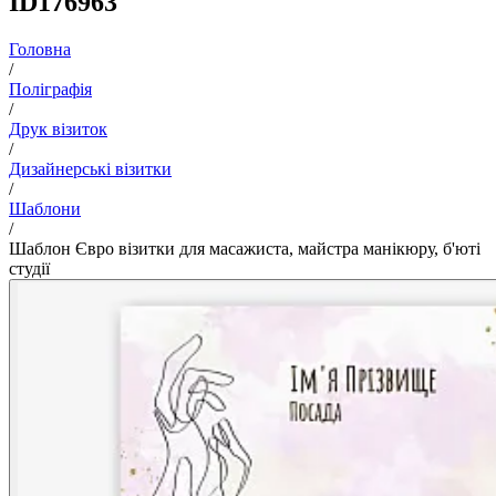
ID176963
Головна
/
Поліграфія
/
Друк візиток
/
Дизайнерські візитки
/
Шаблони
/
Шаблон Євро візитки для масажиста, майстра манікюру, б'юті
студії