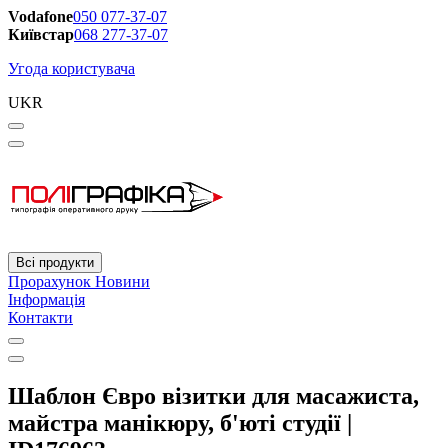
Vodafone
050 077-37-07
Київстар
068 277-37-07
Угода користувача
UKR
Всі продукти
Прорахунок
Новини
Інформація
Контакти
Шаблон Євро візитки для масажиста,
майстра манікюру, б'юті студії |