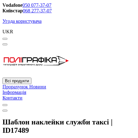
Vodafone
050 077-37-07
Київстар
068 277-37-07
Угода користувача
UKR
Всі продукти
Прорахунок
Новини
Інформація
Контакти
Шаблон наклейки служби таксі |
ID17489