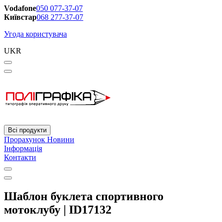
Vodafone
050 077-37-07
Київстар
068 277-37-07
Угода користувача
UKR
Всі продукти
Прорахунок
Новини
Інформація
Контакти
Шаблон буклета спортивного
мотоклубу | ID17132