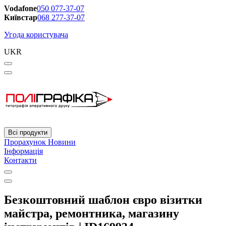
Vodafone
050 077-37-07
Київстар
068 277-37-07
Угода користувача
UKR
Всі продукти
Прорахунок
Новини
Інформація
Контакти
Безкоштовний шаблон євро візитки
майстра, ремонтника, магазину