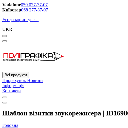
Vodafone
050 077-37-07
Київстар
068 277-37-07
Угода користувача
UKR
Всі продукти
Прорахунок
Новини
Інформація
Контакти
Шаблон візитки звукорежисера | ID1698
Головна