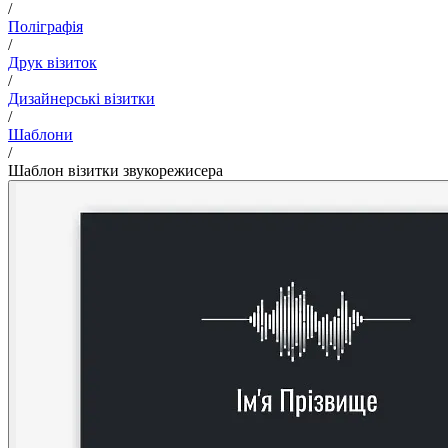
/
Поліграфія
/
Друк візиток
/
Дизайнерські візитки
/
Шаблони
/
Шаблон візитки звукорежисера