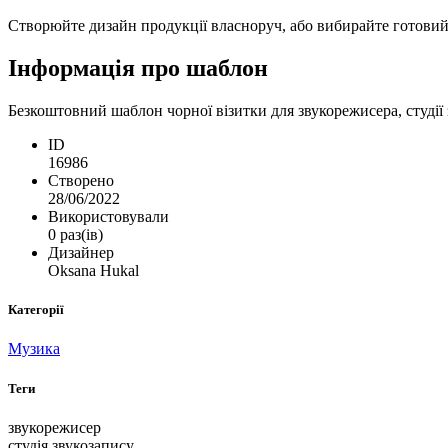
Створюйте дизайн продукції власноруч, або вибирайте готовий ш
Інформація про шаблон
Безкоштовний шаблон чорної візитки для звукорежисера, студії 
ID
16986
Створено
28/06/2022
Використовували
0 раз(ів)
Дизайнер
Oksana Hukal
Категорії
Музика
Теги
звукорежисер
студія звукозапису