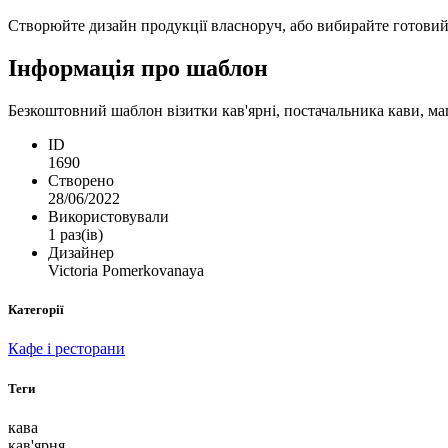
Створюйте дизайн продукції власноруч, або вибирайте готовий ш
Інформація про шаблон
Безкоштовний шаблон візитки кав'ярні, постачальника кави, маг
ID
1690
Створено
28/06/2022
Використовували
1 раз(ів)
Дизайнер
Victoria Pomerkovanaya
Категорії
Кафе і ресторани
Теги
кава
кав'ярня