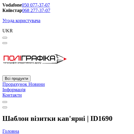
Vodafone
050 077-37-07
Київстар
068 277-37-07
Угода користувача
UKR
Всі продукти
Прорахунок
Новини
Інформація
Контакти
Шаблон візитки кав'ярні | ID1690
Головна