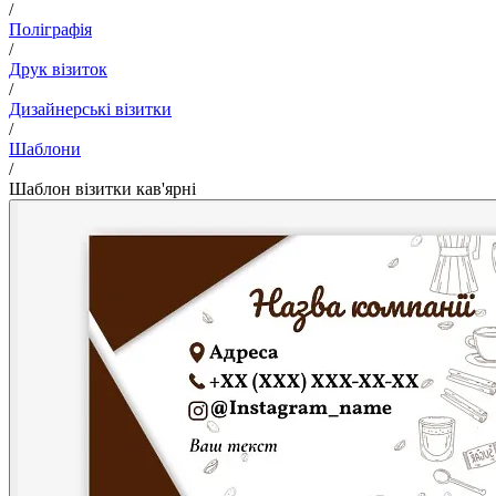
/
Поліграфія
/
Друк візиток
/
Дизайнерські візитки
/
Шаблони
/
Шаблон візитки кав'ярні