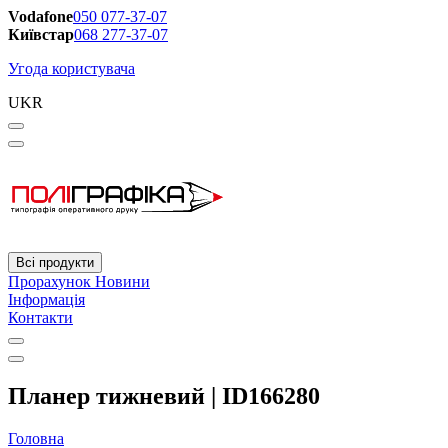
Vodafone
050 077-37-07
Київстар
068 277-37-07
Угода користувача
UKR
Всі продукти
Прорахунок
Новини
Інформація
Контакти
Планер тижневий | ID166280
Головна