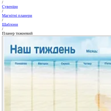
/
Сувеніри
/
Магнітні планери
/
Шаблони
/
Планер тижневий