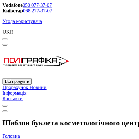
Vodafone
050 077-37-07
Київстар
068 277-37-07
Угода користувача
UKR
Всі продукти
Прорахунок
Новини
Інформація
Контакти
Шаблон буклета косметологічного центр
Головна