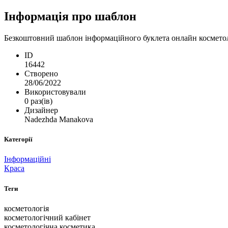
Інформація про шаблон
Безкоштовний шаблон інформаційного буклета онлайн косметоло
ID
16442
Створено
28/06/2022
Використовували
0 раз(ів)
Дизайнер
Nadezhda Manakova
Категорії
Інформаційні
Краса
Теги
косметологія
косметологічний кабінет
косметологічна косметика