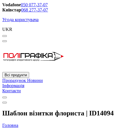
Vodafone
050 077-37-07
Київстар
068 277-37-07
Угода користувача
UKR
Всі продукти
Прорахунок
Новини
Інформація
Контакти
Шаблон візитки флориста | ID14094
Головна