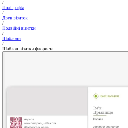
/
Поліграфія
/
Друк візиток
/
Подвійні візитки
/
Шаблони
/
Шаблон візитки флориста