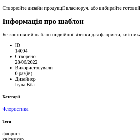
Створюйте дизайн продукції власноруч, або вибирайте готовий ш
Інформація про шаблон
Безкоштовний шаблон подвійної візитки для флориста, квітникар
ID
14094
Створено
28/06/2022
Використовували
0 раз(ів)
Дизайнер
Iryna Bila
Категорії
Флористика
Теги
флорист
квітникар