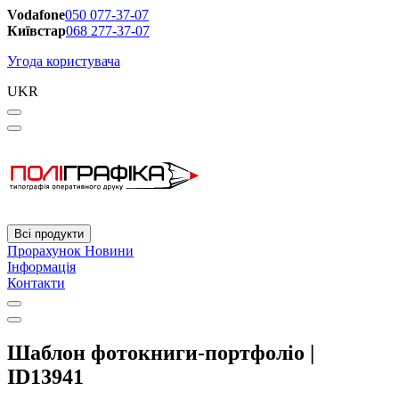
Vodafone
050 077-37-07
Київстар
068 277-37-07
Угода користувача
UKR
Всі продукти
Прорахунок
Новини
Інформація
Контакти
Шаблон фотокниги-портфоліо |
ID13941