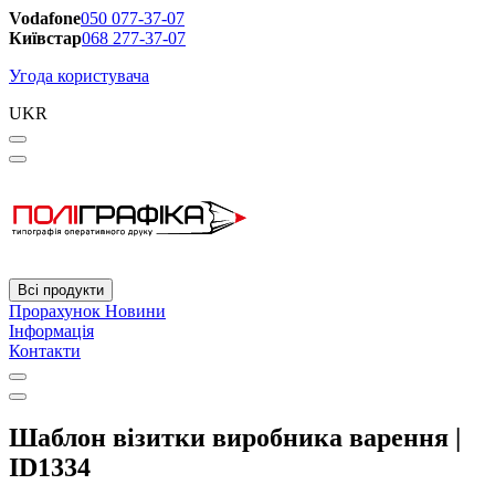
Vodafone
050 077-37-07
Київстар
068 277-37-07
Угода користувача
UKR
Всі продукти
Прорахунок
Новини
Інформація
Контакти
Шаблон візитки виробника варення |
ID1334