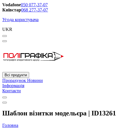
Vodafone
050 077-37-07
Київстар
068 277-37-07
Угода користувача
UKR
Всі продукти
Прорахунок
Новини
Інформація
Контакти
Шаблон візитки модельєра | ID13261
Головна