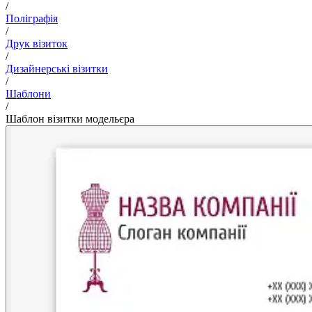
/
Поліграфія
/
Друк візиток
/
Дизайнерські візитки
/
Шаблони
/
Шаблон візитки модельєра