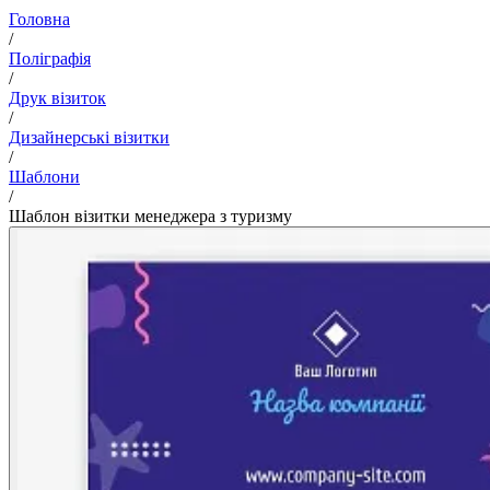
Головна
/
Поліграфія
/
Друк візиток
/
Дизайнерські візитки
/
Шаблони
/
Шаблон візитки менеджера з туризму