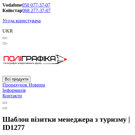
Vodafone
050 077-37-07
Київстар
068 277-37-07
Угода користувача
UKR
Всі продукти
Прорахунок
Новини
Інформація
Контакти
Шаблон візитки менеджера з туризму |
ID1277