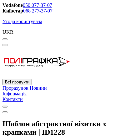
Vodafone
050 077-37-07
Київстар
068 277-37-07
Угода користувача
UKR
Всі продукти
Прорахунок
Новини
Інформація
Контакти
Шаблон абстрактної візитки з
крапками | ID1228