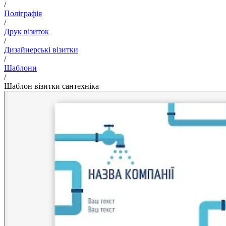
/
Поліграфія
/
Друк візиток
/
Дизайнерські візитки
/
Шаблони
/
Шаблон візитки сантехніка