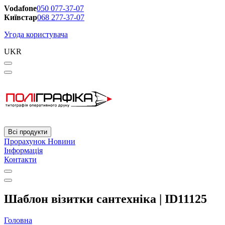
Vodafone
050 077-37-07
Київстар
068 277-37-07
Угода користувача
UKR
Всі продукти
Прорахунок
Новини
Інформація
Контакти
Шаблон візитки сантехніка | ID11125
Головна