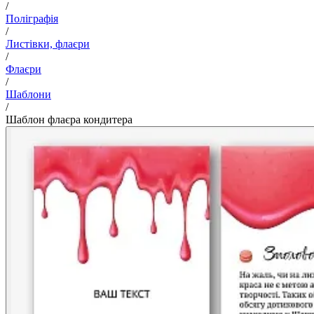
/
Поліграфія
/
Листівки, флаєри
/
Флаєри
/
Шаблони
/
Шаблон флаєра кондитера