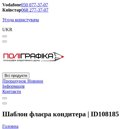
Vodafone
050 077-37-07
Київстар
068 277-37-07
Угода користувача
UKR
Всі продукти
Прорахунок
Новини
Інформація
Контакти
Шаблон флаєра кондитера | ID108185
Головна