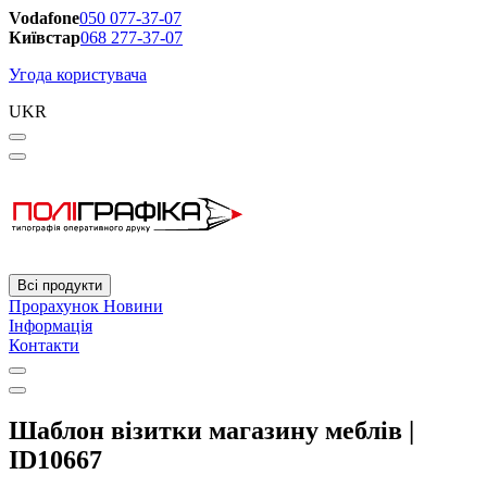
Vodafone
050 077-37-07
Київстар
068 277-37-07
Угода користувача
UKR
Всі продукти
Прорахунок
Новини
Інформація
Контакти
Шаблон візитки магазину меблів |
ID10667