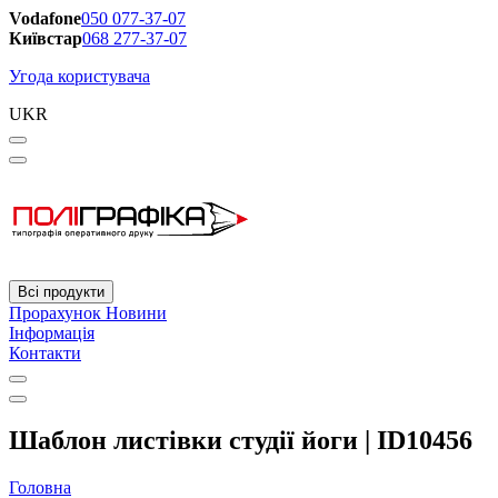
Vodafone
050 077-37-07
Київстар
068 277-37-07
Угода користувача
UKR
Всі продукти
Прорахунок
Новини
Інформація
Контакти
Шаблон листівки студії йоги | ID10456
Головна