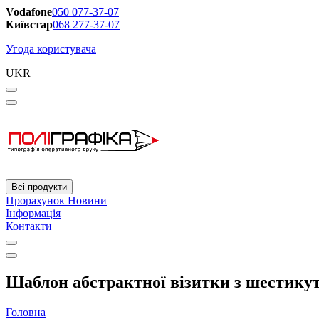
Vodafone
050 077-37-07
Київстар
068 277-37-07
Угода користувача
UKR
Всі продукти
Прорахунок
Новини
Інформація
Контакти
Шаблон абстрактної візитки з шестикут
Головна