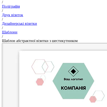
/
Поліграфія
/
Друк візиток
/
Дизайнерські візитки
/
Шаблони
/
Шаблон абстрактної візитки з шестикутником