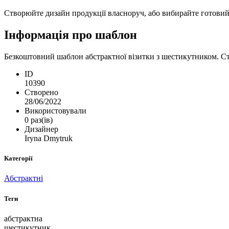
Створюйте дизайн продукції власноруч, або вибирайте готовий ш
Інформація про шаблон
Безкоштовний шаблон абстрактної візитки з шестикутником. Ств
ID
10390
Створено
28/06/2022
Використовували
0 раз(ів)
Дизайнер
Iryna Dmytruk
Категорії
Абстрактні
Теги
абстрактна
шестикутник