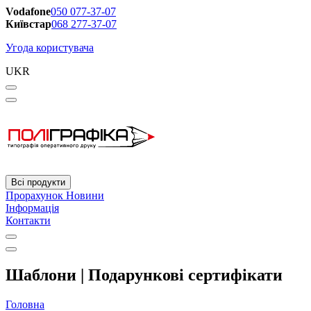
Vodafone
050 077-37-07
Київстар
068 277-37-07
Угода користувача
UKR
Всі продукти
Прорахунок
Новини
Інформація
Контакти
Шаблони | Подарункові сертифікати
Головна