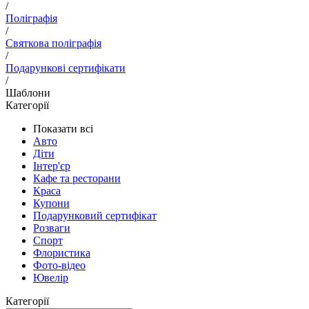
/
Поліграфія
/
Святкова поліграфія
/
Подарункові сертифікати
/
Шаблони
Категорії
Показати всі
Авто
Діти
Інтер'єр
Кафе та ресторани
Краса
Купони
Подарунковий сертифікат
Розваги
Спорт
Флористика
Фото-відео
Ювелір
Категорії