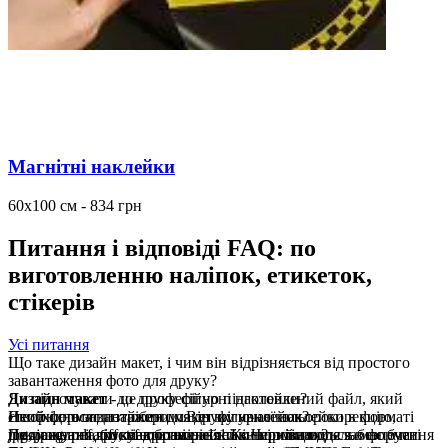
Магнітні наклейки
60x100 см - 834 грн
Питання і відповіді FAQ: по
виготовленню наліпок, етикеток,
стікерів
Усі питання
Що таке дизайн макет, і чим він відрізняється від простого
завантаження фото для друку?
Дизайн макет
Як підготувати до друку фігурні наклейки?
- це професійно підготовлений файл, який
створюється дизайнером. Він включає кольорокорекцію,
Необхідно завантажити макет фігурної наклейки в форматі
Який формат потрібен для друку наклейок?
покращення якості зображення та інші зміни для забезпечення
jpg, jpeg, pdf, tiff, tif в розмірі 1:1.Кольорова модель має бути
Прямокутні або квадратні наклейки приймаються в форматі
Де можна надрукувати наклейки в Чернівцях?