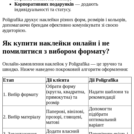
Корпоративних подарунків
— додають
індивідуальності та статусу.
Poligrafika друкує наклейки різних форм, розмірів і кольорів,
допомагаючи брендам ефективно комунікувати зі своєю
аудиторією.
Як купити наклейки онлайн і не
помилитися з вибором формату?
Онлайн-замовлення наклейок у Poligrafika — це зручно та
швидко. Нижче наведено покроковий алгоритм оформлення:
Етап
Дії клієнта
Дії Poligrafika
Обрати форму
(кругла, квадратна,
Надати шаблони та
1. Вибір формату
прямокутна) та
рекомендації
розмір
Допомогти
Паперові, вінілові,
підібрати
2. Вибір матеріалу
прозорі, глянцеві,
оптимальний
матові
варіант
Додати власний
3. Завантаження
Перевірити якість і