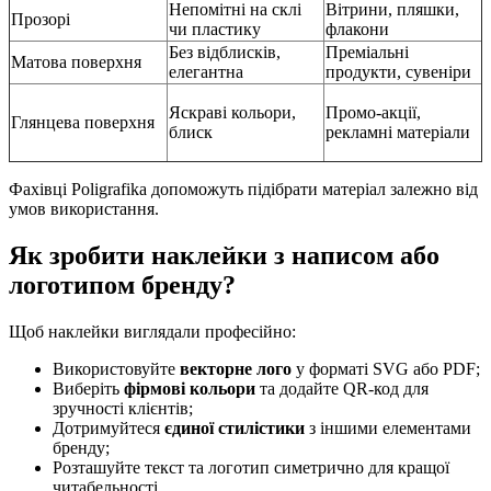
Непомітні на склі
Вітрини, пляшки,
Прозорі
чи пластику
флакони
Без відблисків,
Преміальні
Матова поверхня
елегантна
продукти, сувеніри
Яскраві кольори,
Промо-акції,
Глянцева поверхня
блиск
рекламні матеріали
Фахівці Poligrafika допоможуть підібрати матеріал залежно від
умов використання.
Як зробити наклейки з написом або
логотипом бренду?
Щоб наклейки виглядали професійно:
Використовуйте
векторне лого
у форматі SVG або PDF;
Виберіть
фірмові кольори
та додайте QR-код для
зручності клієнтів;
Дотримуйтеся
єдиної стилістики
з іншими елементами
бренду;
Розташуйте текст та логотип симетрично для кращої
читабельності.