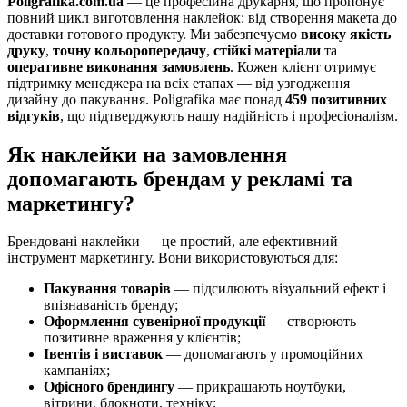
Poligrafika.com.ua
— це професійна друкарня, що пропонує
повний цикл виготовлення наклейок: від створення макета до
доставки готового продукту. Ми забезпечуємо
високу якість
друку
,
точну кольоропередачу
,
стійкі матеріали
та
оперативне виконання замовлень
. Кожен клієнт отримує
підтримку менеджера на всіх етапах — від узгодження
дизайну до пакування. Poligrafika має понад
459 позитивних
відгуків
, що підтверджують нашу надійність і професіоналізм.
Як наклейки на замовлення
допомагають брендам у рекламі та
маркетингу?
Брендовані наклейки — це простий, але ефективний
інструмент маркетингу. Вони використовуються для:
Пакування товарів
— підсилюють візуальний ефект і
впізнаваність бренду;
Оформлення сувенірної продукції
— створюють
позитивне враження у клієнтів;
Івентів і виставок
— допомагають у промоційних
кампаніях;
Офісного брендингу
— прикрашають ноутбуки,
вітрини, блокноти, техніку;