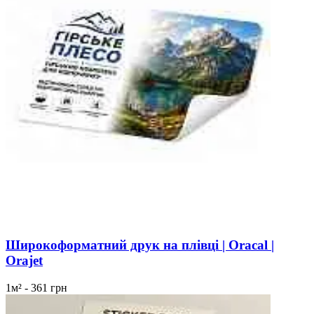
Широкоформатний друк на плівці | Oracal |
Orajet
1м² - 361 грн