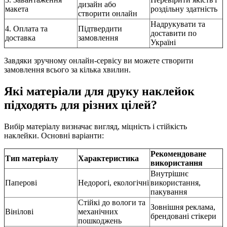
дизайн або
макета
роздільну здатність
створити онлайн
Надрукувати та
4. Оплата та
Підтвердити
доставити по
доставка
замовлення
Україні
Завдяки зручному онлайн-сервісу ви можете створити
замовлення всього за кілька хвилин.
Які матеріали для друку наклейок
підходять для різних цілей?
Вибір матеріалу визначає вигляд, міцність і стійкість
наклейки. Основні варіанти:
Рекомендоване
Тип матеріалу
Характеристика
використання
Внутрішнє
Паперові
Недорогі, екологічні
використання,
пакування
Стійкі до вологи та
Зовнішня реклама,
Вінілові
механічних
брендовані стікери
пошкоджень