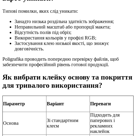
Типові помилки, яких слід уникати:
Занадто низька роздільна здатність зображення;
Неправильний масштаб або пропорції макета;
Відсутність полів під обріз;
Використання кольорів у профілі RGB;
Застосування клею низької якості, що знижує
довговічність.
Poligrafika проводить попередню перевірку файлів, щоб
забезпечити професійний рівень готової продукції.
Як вибрати клейку основу та покриття
для тривалого використання?
Параметр
Варіант
Переваги
Підходить для
Зі стандартним
паперових і
Основа
клеєм
рекламних
наклейок