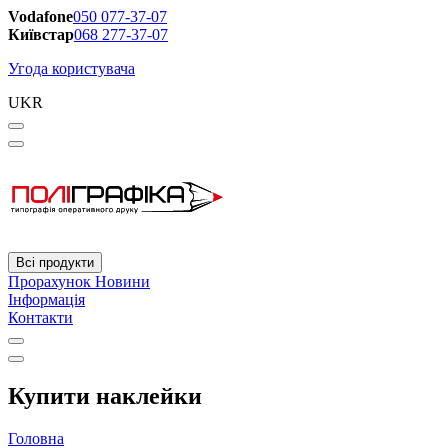
Vodafone
050 077-37-07
Київстар
068 277-37-07
Угода користувача
UKR
Всі продукти
Прорахунок
Новини
Інформація
Контакти
Купити наклейки
Головна