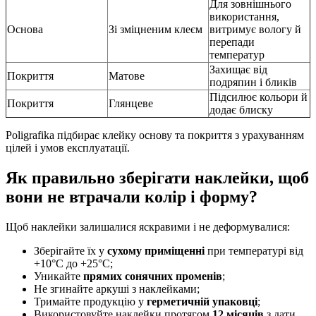
Для зовнішнього
використання,
Основа
Зі зміцненим клеєм
витримує вологу й
перепади
температур
Захищає від
Покриття
Матове
подряпин і бликів
Підсилює кольори й
Покриття
Глянцеве
додає блиску
Poligrafika підбирає клейку основу та покриття з урахуванням
цілей і умов експлуатації.
Як правильно зберігати наклейки, щоб
вони не втрачали колір і форму?
Щоб наклейки залишалися яскравими і не деформувалися:
Зберігайте їх у
сухому приміщенні
при температурі від
+10°C до +25°C;
Уникайте
прямих сонячних променів
;
Не згинайте аркуші з наклейками;
Тримайте продукцію у
герметичній упаковці
;
Використовуйте наклейки протягом
12 місяців
з дати