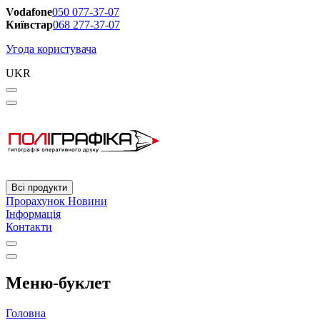
Vodafone
050 077-37-07
Київстар
068 277-37-07
Угода користувача
UKR
Всі продукти
Прорахунок
Новини
Інформація
Контакти
Меню-буклет
Головна