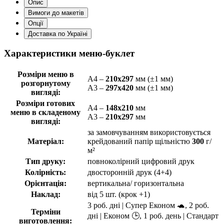
Опис
Вимоги до макетів
Опції
Доставка по Україні
Характеристики меню-буклет
Розміри меню в
А4 –
210х297
мм (±1 мм)
розгорнутому
А3 –
297х420
мм (±1 мм)
вигляді:
Розміри готових
А4 –
148х210
мм
меню в складеному
А3 –
210х297
мм
вигляді:
за замовчуванням використовується
Матеріал:
крейдований папір щільністю
300
г/
м²
Тип друку:
повноколірний цифровий друк
Колірність:
двосторонній друк (4+4)
Орієнтація:
вертикальна/ горизонтальна
Наклад:
від 5 шт. (крок +1)
3 роб. дні | Супер Економ 🐢, 2 роб.
Терміни
дні | Економ 🕒, 1 роб. день | Стандарт
виготовлення: