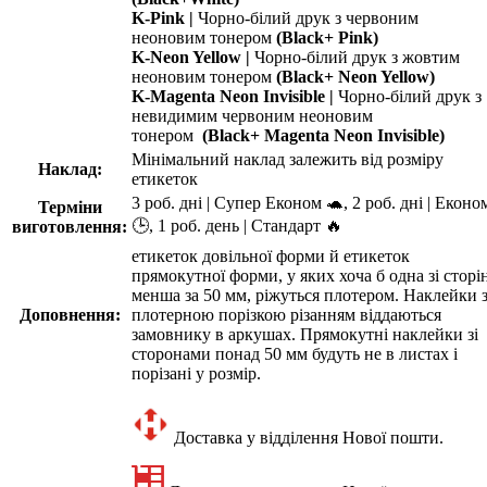
K-Pink |
Чорно-білий друк з червоним
неоновим тонером
(Black+ Pink)
K-Neon Yellow |
Чорно-білий друк з жовтим
неоновим тонером
(Black+ Neon Yellow)
K-Magenta Neon Invisible |
Чорно-білий друк з
невидимим червоним неоновим
тонером
(Black+ Magenta Neon Invisible)
Мінімальний наклад залежить від розміру
Наклад:
етикеток
3 роб. дні | Супер Економ 🐢, 2 роб. дні | Еконо
Терміни
🕒, 1 роб. день | Стандарт 🔥
виготовлення:
етикеток довільної форми й етикеток
прямокутної форми, у яких хоча б одна зі сторі
менша за 50 мм, ріжуться плотером. Наклейки 
Доповнення:
плотерною порізкою різанням віддаються
замовнику в аркушах. Прямокутні наклейки зі
сторонами понад 50 мм будуть не в листах і
порізані у розмір.
Доставка у відділення Нової пошти.