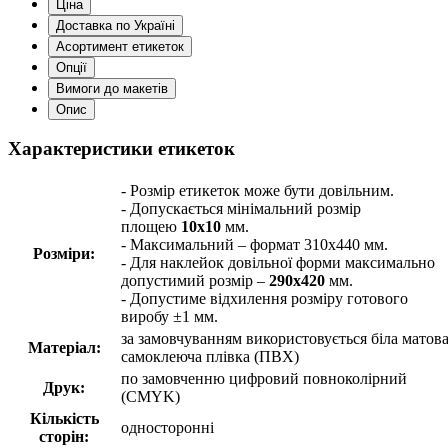
Ціна
Доставка по Україні
Асортимент етикеток
Опції
Вимоги до макетів
Опис
Характеристики етикеток
- Розмір етикеток може бути довільним.
- Допускається мінімальний розмір
площею
10х10
мм.
- Максимальний – формат 310х440 мм.
Розміри:
- Для наклейок довільної форми максимально
допустимий розмір –
290х420
мм.
- Допустиме відхилення розміру готового
виробу ±1 мм.
за замовчуванням використовується біла матов
Матеріал:
самоклеюча плівка (ПВХ)
по замовченню цифровий повноколірний
Друк:
(CMYK)
Кількість
односторонні
сторін: