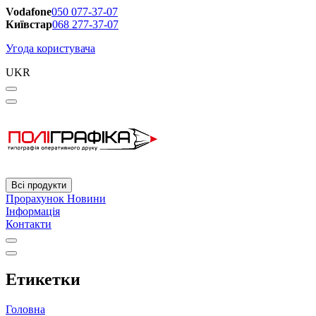
Vodafone
050 077-37-07
Київстар
068 277-37-07
Угода користувача
UKR
Всі продукти
Прорахунок
Новини
Інформація
Контакти
Етикетки
Головна