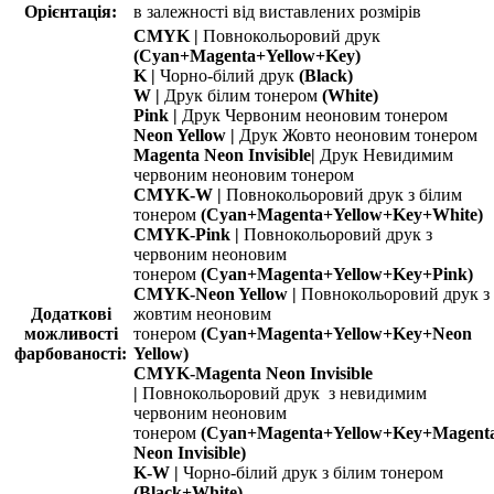
Орієнтація:
в залежності від виставлених розмірів
CMYK
|
Повнокольоровий друк
(Cyan+Magenta+Yellow+Key)
K |
Чорно-білий друк
(Black)
W |
Друк білим тонером
(White)
Pink |
Друк Червоним неоновим тонером
Neon Yellow |
Друк Жовто неоновим тонером
Magenta Neon Invisible|
Друк Невидимим
червоним неоновим тонером
CMYK-W |
Повнокольоровий друк з білим
тонером
(Cyan+Magenta+Yellow+Key+White)
CMYK-Pink |
Повнокольоровий друк з
червоним неоновим
тонером
(Cyan+Magenta+Yellow+Key+Pink)
CMYK-Neon Yellow |
Повнокольоровий друк з
Додаткові
жовтим неоновим
можливості
тонером
(Cyan+Magenta+Yellow+Key+Neon
фарбованості:
Yellow)
CMYK-Magenta Neon Invisible
|
Повнокольоровий друк з невидимим
червоним неоновим
тонером
(Cyan+Magenta+Yellow+Key+Magent
Neon Invisible)
K-W |
Чорно-білий друк з білим тонером
(Black+White)