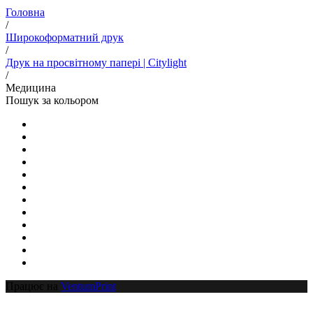
Головна
/
Широкоформатний друк
/
Друк на просвітному папері | Citylight
/
Медицина
Пошук за кольором
Працює на
VentumPrint