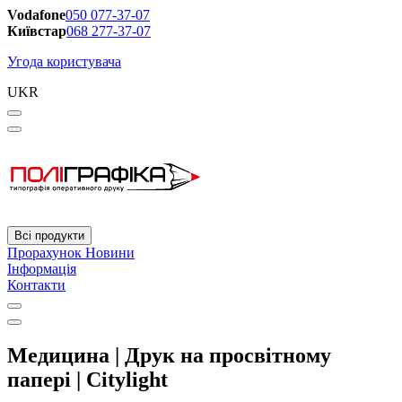
Vodafone
050 077-37-07
Київстар
068 277-37-07
Угода користувача
UKR
Всі продукти
Прорахунок
Новини
Інформація
Контакти
Медицина | Друк на просвітному
папері | Citylight