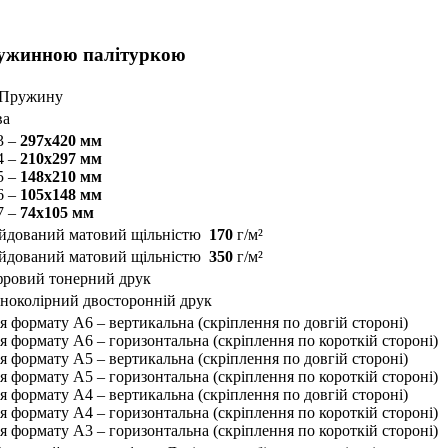
пружинною палітуркою
 Пружину
ва
3 –
297х420 мм
4 –
210х297 мм
5 –
148х210 мм
6 –
105х148 мм
7 –
74х105 мм
йдований матовий щільністю
170
г/м²
йдований матовий щільністю
350
г/м²
ровий тонерний друк
ноколірний двосторонній друк
ля формату А6 – вертикальна (скріплення по довгій стороні)
ля формату А6 – горизонтальна (скріплення по короткій стороні)
ля формату А5 – вертикальна (скріплення по довгій стороні)
ля формату А5 – горизонтальна (скріплення по короткій стороні)
ля формату А4 – вертикальна (скріплення по довгій стороні)
ля формату А4 – горизонтальна (скріплення по короткій стороні)
ля формату А3 – горизонтальна (скріплення по короткій стороні)