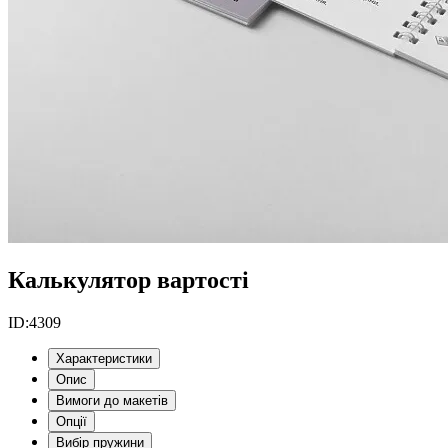
Калькулятор вартості
ID:
4309
Характеристики
Опис
Вимоги до макетів
Опції
Вибір пружини