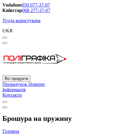
Vodafone
050 077-37-07
Київстар
068 277-37-07
Угода користувача
UKR
Всі продукти
Прорахунок
Новини
Інформація
Контакти
Брошура на пружину
Головна