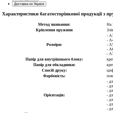
Доставка по Україні
Характеристики багатосторінкової продукції з 
Метод зшивання:
На
Кріплення пружини
Злі
- А
- А
Розміри:
- А
- А
- А
Папір для внутрішнього блоку:
кре
Папір для обкладинки:
кре
Спосіб друку:
циф
Фарбовість:
пов
- д
- д
- д
Орієнтація:
- д
- д
- д
- д